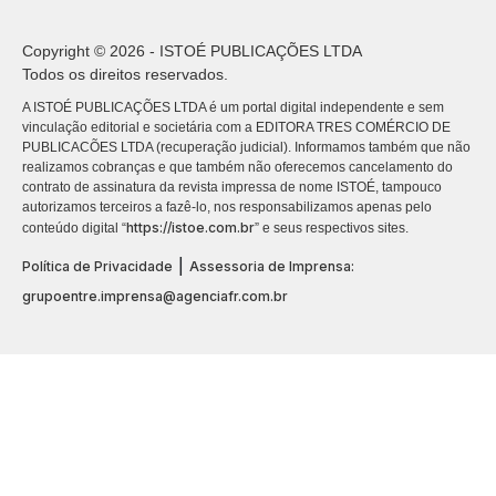
Copyright © 2026 - ISTOÉ PUBLICAÇÕES LTDA
Todos os direitos reservados.
A ISTOÉ PUBLICAÇÕES LTDA é um portal digital independente e sem
vinculação editorial e societária com a EDITORA TRES COMÉRCIO DE
PUBLICACÕES LTDA (recuperação judicial). Informamos também que não
realizamos cobranças e que também não oferecemos cancelamento do
contrato de assinatura da revista impressa de nome ISTOÉ, tampouco
autorizamos terceiros a fazê-lo, nos responsabilizamos apenas pelo
https://istoe.com.br
conteúdo digital “
” e seus respectivos sites.
|
Política de Privacidade
Assessoria de Imprensa:
grupoentre.imprensa@agenciafr.com.br