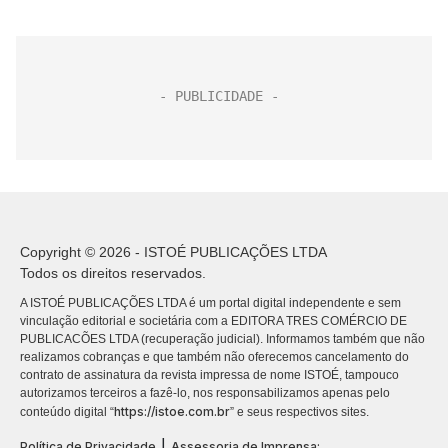
Copyright © 2026 - ISTOÉ PUBLICAÇÕES LTDA
Todos os direitos reservados.
A ISTOÉ PUBLICAÇÕES LTDA é um portal digital independente e sem
vinculação editorial e societária com a EDITORA TRES COMÉRCIO DE
PUBLICACÕES LTDA (recuperação judicial). Informamos também que não
realizamos cobranças e que também não oferecemos cancelamento do
contrato de assinatura da revista impressa de nome ISTOÉ, tampouco
autorizamos terceiros a fazê-lo, nos responsabilizamos apenas pelo
https://istoe.com.br
conteúdo digital “
” e seus respectivos sites.
|
Política de Privacidade
Assessoria de Imprensa: