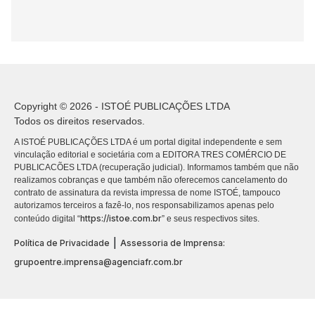
Copyright © 2026 - ISTOÉ PUBLICAÇÕES LTDA
Todos os direitos reservados.
A ISTOÉ PUBLICAÇÕES LTDA é um portal digital independente e sem
vinculação editorial e societária com a EDITORA TRES COMÉRCIO DE
PUBLICACÕES LTDA (recuperação judicial). Informamos também que não
realizamos cobranças e que também não oferecemos cancelamento do
contrato de assinatura da revista impressa de nome ISTOÉ, tampouco
autorizamos terceiros a fazê-lo, nos responsabilizamos apenas pelo
https://istoe.com.br
conteúdo digital “
” e seus respectivos sites.
|
Política de Privacidade
Assessoria de Imprensa:
grupoentre.imprensa@agenciafr.com.br