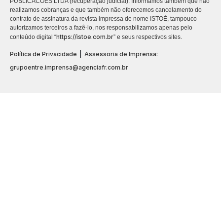
PUBLICACÕES LTDA (recuperação judicial). Informamos também que não
realizamos cobranças e que também não oferecemos cancelamento do
contrato de assinatura da revista impressa de nome ISTOÉ, tampouco
autorizamos terceiros a fazê-lo, nos responsabilizamos apenas pelo
https://istoe.com.br
conteúdo digital “
” e seus respectivos sites.
|
Política de Privacidade
Assessoria de Imprensa:
grupoentre.imprensa@agenciafr.com.br