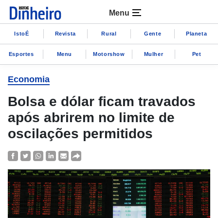
Menu
IstoÉ
Revista
Rural
Gente
Planeta
Esportes
Menu
Motorshow
Mulher
Pet
Economia
Bolsa e dólar ficam travados
após abrirem no limite de
oscilações permitidos