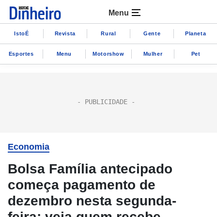
Menu
IstoÉ
Revista
Rural
Gente
Planeta
Esportes
Menu
Motorshow
Mulher
Pet
Economia
Bolsa Família antecipado
começa pagamento de
dezembro nesta segunda-
feira; veja quem recebe