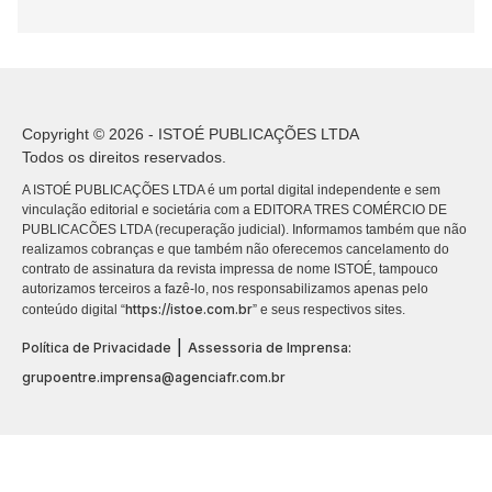
Copyright © 2026 - ISTOÉ PUBLICAÇÕES LTDA
Todos os direitos reservados.
A ISTOÉ PUBLICAÇÕES LTDA é um portal digital independente e sem
vinculação editorial e societária com a EDITORA TRES COMÉRCIO DE
PUBLICACÕES LTDA (recuperação judicial). Informamos também que não
realizamos cobranças e que também não oferecemos cancelamento do
contrato de assinatura da revista impressa de nome ISTOÉ, tampouco
autorizamos terceiros a fazê-lo, nos responsabilizamos apenas pelo
https://istoe.com.br
conteúdo digital “
” e seus respectivos sites.
|
Política de Privacidade
Assessoria de Imprensa:
grupoentre.imprensa@agenciafr.com.br