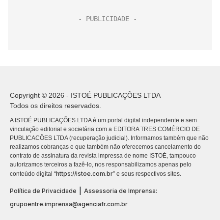
Copyright © 2026 - ISTOÉ PUBLICAÇÕES LTDA
Todos os direitos reservados.
A ISTOÉ PUBLICAÇÕES LTDA é um portal digital independente e sem
vinculação editorial e societária com a EDITORA TRES COMÉRCIO DE
PUBLICACÕES LTDA (recuperação judicial). Informamos também que não
realizamos cobranças e que também não oferecemos cancelamento do
contrato de assinatura da revista impressa de nome ISTOÉ, tampouco
autorizamos terceiros a fazê-lo, nos responsabilizamos apenas pelo
https://istoe.com.br
conteúdo digital “
” e seus respectivos sites.
|
Política de Privacidade
Assessoria de Imprensa:
grupoentre.imprensa@agenciafr.com.br