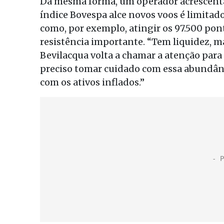
Da mesma forma, um operador acrescenta
índice Bovespa alce novos voos é limitad
como, por exemplo, atingir os 97.500 pont
resistência importante. “Tem liquidez, ma
Bevilacqua volta a chamar a atenção para
preciso tomar cuidado com essa abundânc
com os ativos inflados.”