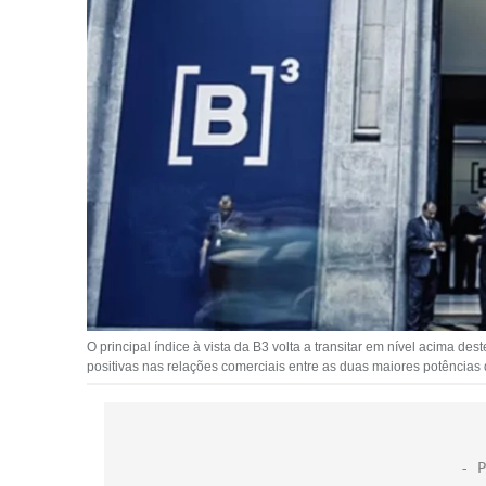
O principal índice à vista da B3 volta a transitar em nível acima des
positivas nas relações comerciais entre as duas maiores potências