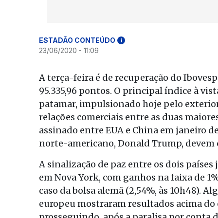
ESTADÃO CONTEÚDO
i
23/06/2020 - 11:09
A terça-feira é de recuperação do Iboves
95.335,96 pontos. O principal índice à vis
patamar, impulsionado hoje pelo exterior 
relações comerciais entre as duas maiores
assinado entre EUA e China em janeiro d
norte-americano, Donald Trump, devem c
A sinalização de paz entre os dois países
em Nova York, com ganhos na faixa de 1%,
caso da bolsa alemã (2,54%, às 10h48). A
europeu mostraram resultados acima do 
prosseguindo, após a paralisa por conta 