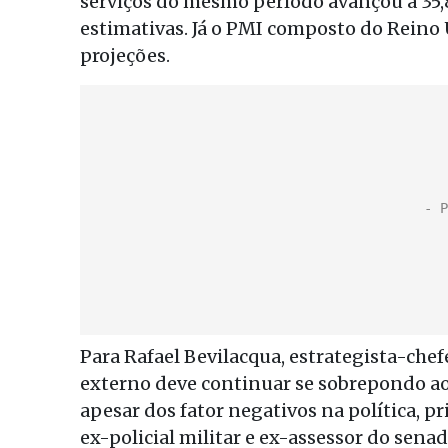
serviços do mesmo período avançou a 35,
estimativas. Já o PMI composto do Reino U
projeções.
Para Rafael Bevilacqua, estrategista-che
externo deve continuar se sobrepondo ao n
apesar dos fator negativos na política, p
ex-policial militar e ex-assessor do sena