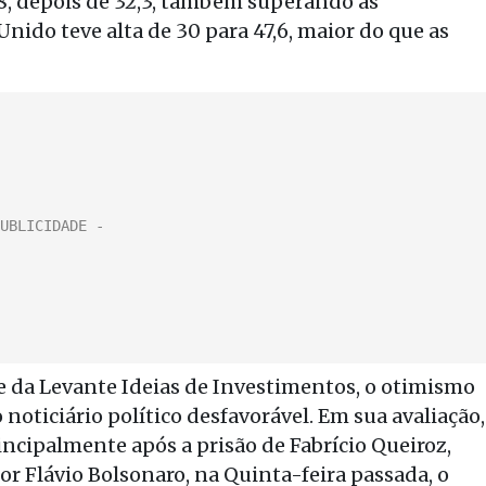
8, depois de 32,3, também superando as
nido teve alta de 30 para 47,6, maior do que as
fe da Levante Ideias de Investimentos, o otimismo
oticiário político desfavorável. Em sua avaliação,
rincipalmente após a prisão de Fabrício Queiroz,
dor Flávio Bolsonaro, na Quinta-feira passada, o