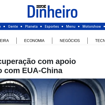
e
Gente
Planeta
Esportes
Menu
Motorshow
EIRA
ECONOMIA
NEGÓCIOS
TECN
cuperação com apoio
do com EUA-China