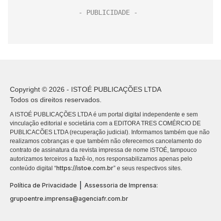
Copyright © 2026 - ISTOÉ PUBLICAÇÕES LTDA
Todos os direitos reservados.
A ISTOÉ PUBLICAÇÕES LTDA é um portal digital independente e sem
vinculação editorial e societária com a EDITORA TRES COMÉRCIO DE
PUBLICACÕES LTDA (recuperação judicial). Informamos também que não
realizamos cobranças e que também não oferecemos cancelamento do
contrato de assinatura da revista impressa de nome ISTOÉ, tampouco
autorizamos terceiros a fazê-lo, nos responsabilizamos apenas pelo
https://istoe.com.br
conteúdo digital “
” e seus respectivos sites.
|
Política de Privacidade
Assessoria de Imprensa:
grupoentre.imprensa@agenciafr.com.br