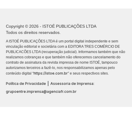
Copyright © 2026 - ISTOÉ PUBLICAÇÕES LTDA
Todos os direitos reservados.
A ISTOÉ PUBLICAÇÕES LTDA é um portal digital independente e sem
vinculação editorial e societária com a EDITORA TRES COMÉRCIO DE
PUBLICACÕES LTDA (recuperação judicial). Informamos também que não
realizamos cobranças e que também não oferecemos cancelamento do
contrato de assinatura da revista impressa de nome ISTOÉ, tampouco
autorizamos terceiros a fazê-lo, nos responsabilizamos apenas pelo
https://istoe.com.br
conteúdo digital “
” e seus respectivos sites.
|
Política de Privacidade
Assessoria de Imprensa:
grupoentre.imprensa@agenciafr.com.br