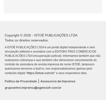
Copyright © 2026 - ISTOÉ PUBLICAÇÕES LTDA
Todos os direitos reservados.
A ISTOÉ PUBLICAÇÕES LTDA é um portal digital independente e sem
vinculação editorial e societária com a EDITORA TRES COMÉRCIO DE
PUBLICACÕES LTDA (recuperação judicial). Informamos também que não
realizamos cobranças e que também não oferecemos cancelamento do
contrato de assinatura da revista impressa de nome ISTOÉ, tampouco
autorizamos terceiros a fazê-lo, nos responsabilizamos apenas pelo
https://istoe.com.br
conteúdo digital “
” e seus respectivos sites.
|
Política de Privacidade
Assessoria de Imprensa:
grupoentre.imprensa@agenciafr.com.br