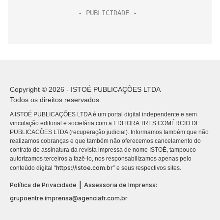
Copyright © 2026 - ISTOÉ PUBLICAÇÕES LTDA
Todos os direitos reservados.
A ISTOÉ PUBLICAÇÕES LTDA é um portal digital independente e sem
vinculação editorial e societária com a EDITORA TRES COMÉRCIO DE
PUBLICACÕES LTDA (recuperação judicial). Informamos também que não
realizamos cobranças e que também não oferecemos cancelamento do
contrato de assinatura da revista impressa de nome ISTOÉ, tampouco
autorizamos terceiros a fazê-lo, nos responsabilizamos apenas pelo
https://istoe.com.br
conteúdo digital “
” e seus respectivos sites.
|
Política de Privacidade
Assessoria de Imprensa:
grupoentre.imprensa@agenciafr.com.br