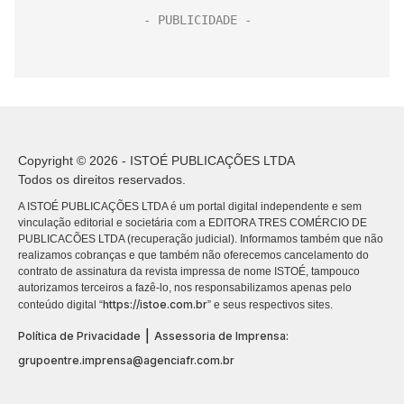
Copyright © 2026 - ISTOÉ PUBLICAÇÕES LTDA
Todos os direitos reservados.
A ISTOÉ PUBLICAÇÕES LTDA é um portal digital independente e sem
vinculação editorial e societária com a EDITORA TRES COMÉRCIO DE
PUBLICACÕES LTDA (recuperação judicial). Informamos também que não
realizamos cobranças e que também não oferecemos cancelamento do
contrato de assinatura da revista impressa de nome ISTOÉ, tampouco
autorizamos terceiros a fazê-lo, nos responsabilizamos apenas pelo
https://istoe.com.br
conteúdo digital “
” e seus respectivos sites.
|
Política de Privacidade
Assessoria de Imprensa:
grupoentre.imprensa@agenciafr.com.br