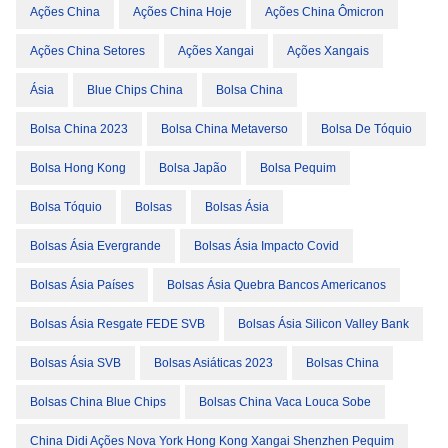
Ações China
Ações China Hoje
Ações China Ômicron
Ações China Setores
Ações Xangai
Ações Xangais
Ásia
Blue Chips China
Bolsa China
Bolsa China 2023
Bolsa China Metaverso
Bolsa De Tóquio
Bolsa Hong Kong
Bolsa Japão
Bolsa Pequim
Bolsa Tóquio
Bolsas
Bolsas Ásia
Bolsas Ásia Evergrande
Bolsas Ásia Impacto Covid
Bolsas Ásia Países
Bolsas Ásia Quebra Bancos Americanos
Bolsas Ásia Resgate FEDE SVB
Bolsas Ásia Silicon Valley Bank
Bolsas Ásia SVB
Bolsas Asiáticas 2023
Bolsas China
Bolsas China Blue Chips
Bolsas China Vaca Louca Sobe
China Didi Ações Nova York Hong Kong Xangai Shenzhen Pequim