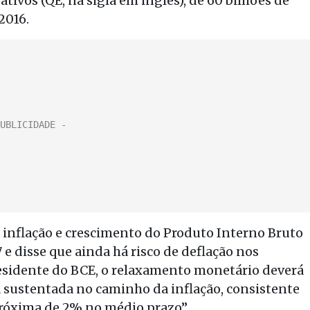
ivos (QE, na sigla em inglês), de 60 bilhões de
2016.
e inflação e crescimento do Produto Interno Bruto
 e disse que ainda há risco de deflação nos
esidente do BCE, o relaxamento monetário deverá
sustentada no caminho da inflação, consistente
próxima de 2% no médio prazo”.