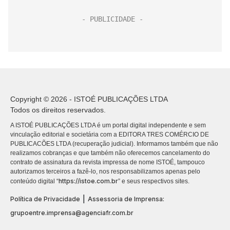
Copyright © 2026 - ISTOÉ PUBLICAÇÕES LTDA
Todos os direitos reservados.
A ISTOÉ PUBLICAÇÕES LTDA é um portal digital independente e sem
vinculação editorial e societária com a EDITORA TRES COMÉRCIO DE
PUBLICACÕES LTDA (recuperação judicial). Informamos também que não
realizamos cobranças e que também não oferecemos cancelamento do
contrato de assinatura da revista impressa de nome ISTOÉ, tampouco
autorizamos terceiros a fazê-lo, nos responsabilizamos apenas pelo
https://istoe.com.br
conteúdo digital “
” e seus respectivos sites.
|
Política de Privacidade
Assessoria de Imprensa:
grupoentre.imprensa@agenciafr.com.br