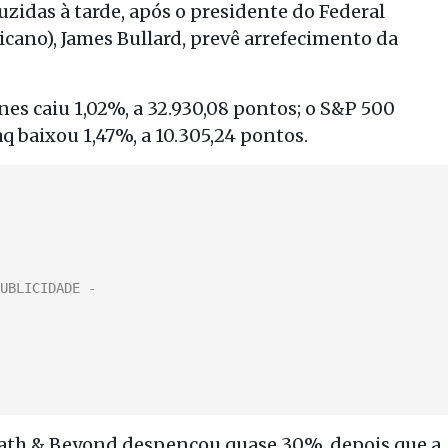
zidas à tarde, após o presidente do Federal
icano), James Bullard, prevê arrefecimento da
nes caiu 1,02%, a 32.930,08 pontos; o S&P 500
aq baixou 1,47%, a 10.305,24 pontos.
 Bath & Beyond despencou quase 30%, depois que a