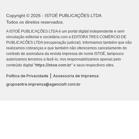
Copyright © 2026 - ISTOÉ PUBLICAÇÕES LTDA
Todos os direitos reservados.
A ISTOÉ PUBLICAÇÕES LTDA é um portal digital independente e sem
vinculação editorial e societária com a EDITORA TRES COMÉRCIO DE
PUBLICACÕES LTDA (recuperação judicial). Informamos também que não
realizamos cobranças e que também não oferecemos cancelamento do
contrato de assinatura da revista impressa de nome ISTOÉ, tampouco
autorizamos terceiros a fazê-lo, nos responsabilizamos apenas pelo
https://istoe.com.br
conteúdo digital “
” e seus respectivos sites.
|
Política de Privacidade
Assessoria de Imprensa:
grupoentre.imprensa@agenciafr.com.br