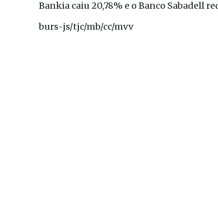
Bankia caiu 20,78% e o Banco Sabadell re
burs-js/tjc/mb/cc/mvv