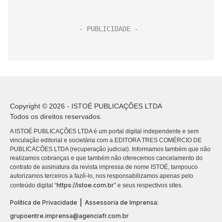
Copyright © 2026 - ISTOÉ PUBLICAÇÕES LTDA
Todos os direitos reservados.
A ISTOÉ PUBLICAÇÕES LTDA é um portal digital independente e sem
vinculação editorial e societária com a EDITORA TRES COMÉRCIO DE
PUBLICACÕES LTDA (recuperação judicial). Informamos também que não
realizamos cobranças e que também não oferecemos cancelamento do
contrato de assinatura da revista impressa de nome ISTOÉ, tampouco
autorizamos terceiros a fazê-lo, nos responsabilizamos apenas pelo
https://istoe.com.br
conteúdo digital “
” e seus respectivos sites.
|
Política de Privacidade
Assessoria de Imprensa:
grupoentre.imprensa@agenciafr.com.br