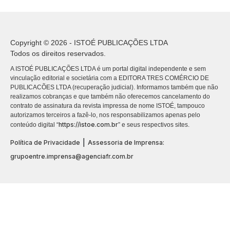
Copyright © 2026 - ISTOÉ PUBLICAÇÕES LTDA
Todos os direitos reservados.
A ISTOÉ PUBLICAÇÕES LTDA é um portal digital independente e sem
vinculação editorial e societária com a EDITORA TRES COMÉRCIO DE
PUBLICACÕES LTDA (recuperação judicial). Informamos também que não
realizamos cobranças e que também não oferecemos cancelamento do
contrato de assinatura da revista impressa de nome ISTOÉ, tampouco
autorizamos terceiros a fazê-lo, nos responsabilizamos apenas pelo
https://istoe.com.br
conteúdo digital “
” e seus respectivos sites.
|
Política de Privacidade
Assessoria de Imprensa:
grupoentre.imprensa@agenciafr.com.br