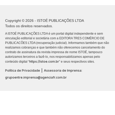
Copyright © 2026 - ISTOÉ PUBLICAÇÕES LTDA
Todos os direitos reservados.
A ISTOÉ PUBLICAÇÕES LTDA é um portal digital independente e sem
vinculação editorial e societária com a EDITORA TRES COMÉRCIO DE
PUBLICACÕES LTDA (recuperação judicial). Informamos também que não
realizamos cobranças e que também não oferecemos cancelamento do
contrato de assinatura da revista impressa de nome ISTOÉ, tampouco
autorizamos terceiros a fazê-lo, nos responsabilizamos apenas pelo
https://istoe.com.br
conteúdo digital “
” e seus respectivos sites.
|
Política de Privacidade
Assessoria de Imprensa:
grupoentre.imprensa@agenciafr.com.br