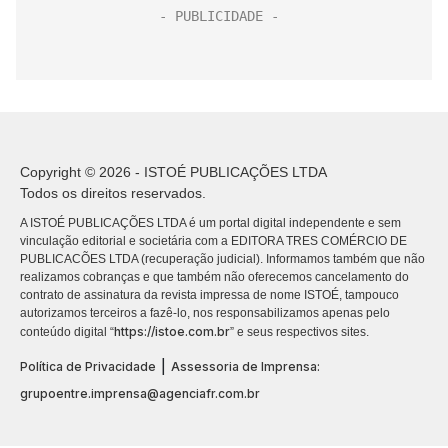
Copyright © 2026 - ISTOÉ PUBLICAÇÕES LTDA
Todos os direitos reservados.
A ISTOÉ PUBLICAÇÕES LTDA é um portal digital independente e sem
vinculação editorial e societária com a EDITORA TRES COMÉRCIO DE
PUBLICACÕES LTDA (recuperação judicial). Informamos também que não
realizamos cobranças e que também não oferecemos cancelamento do
contrato de assinatura da revista impressa de nome ISTOÉ, tampouco
autorizamos terceiros a fazê-lo, nos responsabilizamos apenas pelo
https://istoe.com.br
conteúdo digital “
” e seus respectivos sites.
|
Política de Privacidade
Assessoria de Imprensa:
grupoentre.imprensa@agenciafr.com.br