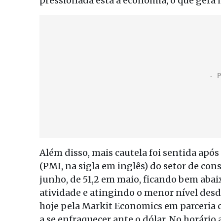
pressionada está a economia, o que gera 
Além disso, mais cautela foi sentida apó
(PMI, na sigla em inglês) do setor de con
junho, de 51,2 em maio, ficando bem abai
atividade e atingindo o menor nível des
hoje pela Markit Economics em parceria c
a se enfraquecer ante o dólar. No horário