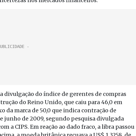
incertezas nos mercados financeiros.
s a divulgação do índice de gerentes de compras
strução do Reino Unido, que caiu para 46,0 em
xo da marca de 50,0 que indica contração de
de junho de 2009, segundo pesquisa divulgada
om a CIPS. Em reação ao dado fraco, a libra passou
 acima, a moeda britânica recuava a US$ 1,3258, de