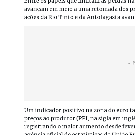
Entre os papéis que limitam as perdas na
avançam em meio a uma retomada dos pre
ações da Rio Tinto e da Antofagasta ava
Um indicador positivo na zona do euro t
preços ao produtor (PPI, na sigla em ingl
registrando o maior aumento desde fever
agência oficial de estatísticas da União E