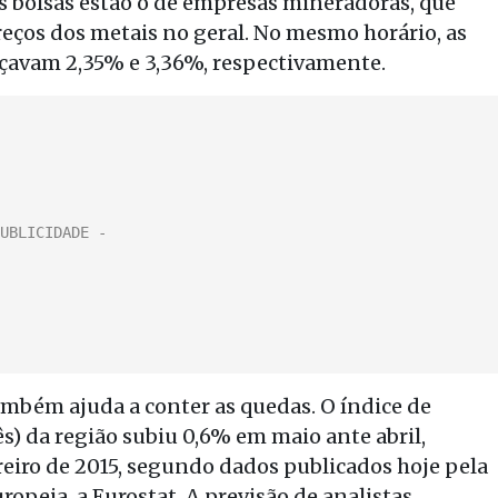
s bolsas estão o de empresas mineradoras, que
ços dos metais no geral. No mesmo horário, as
nçavam 2,35% e 3,36%, respectivamente.
ambém ajuda a conter as quedas. O índice de
ês) da região subiu 0,6% em maio ante abril,
eiro de 2015, segundo dados publicados hoje pela
uropeia, a Eurostat. A previsão de analistas