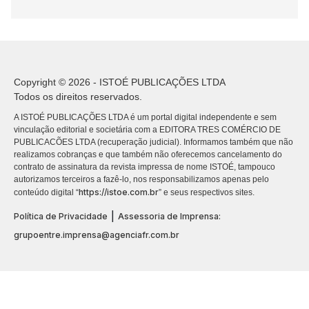
Copyright © 2026 - ISTOÉ PUBLICAÇÕES LTDA
Todos os direitos reservados.
A ISTOÉ PUBLICAÇÕES LTDA é um portal digital independente e sem
vinculação editorial e societária com a EDITORA TRES COMÉRCIO DE
PUBLICACÕES LTDA (recuperação judicial). Informamos também que não
realizamos cobranças e que também não oferecemos cancelamento do
contrato de assinatura da revista impressa de nome ISTOÉ, tampouco
autorizamos terceiros a fazê-lo, nos responsabilizamos apenas pelo
https://istoe.com.br
conteúdo digital “
” e seus respectivos sites.
|
Política de Privacidade
Assessoria de Imprensa:
grupoentre.imprensa@agenciafr.com.br