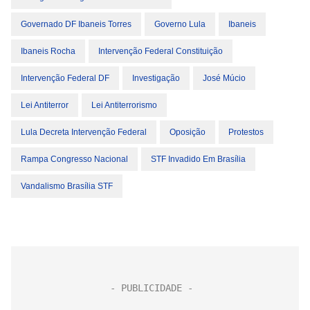
Governado DF Ibaneis Torres
Governo Lula
Ibaneis
Ibaneis Rocha
Intervenção Federal Constituição
Intervenção Federal DF
Investigação
José Múcio
Lei Antiterror
Lei Antiterrorismo
Lula Decreta Intervenção Federal
Oposição
Protestos
Rampa Congresso Nacional
STF Invadido Em Brasília
Vandalismo Brasília STF