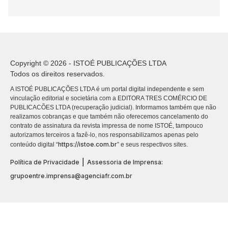
Copyright © 2026 - ISTOÉ PUBLICAÇÕES LTDA
Todos os direitos reservados.
A ISTOÉ PUBLICAÇÕES LTDA é um portal digital independente e sem
vinculação editorial e societária com a EDITORA TRES COMÉRCIO DE
PUBLICACÕES LTDA (recuperação judicial). Informamos também que não
realizamos cobranças e que também não oferecemos cancelamento do
contrato de assinatura da revista impressa de nome ISTOÉ, tampouco
autorizamos terceiros a fazê-lo, nos responsabilizamos apenas pelo
https://istoe.com.br
conteúdo digital “
” e seus respectivos sites.
|
Política de Privacidade
Assessoria de Imprensa:
grupoentre.imprensa@agenciafr.com.br