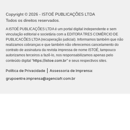
Copyright © 2026 - ISTOÉ PUBLICAÇÕES LTDA
Todos os direitos reservados.
A ISTOÉ PUBLICAÇÕES LTDA é um portal digital independente e sem
vinculação editorial e societária com a EDITORA TRES COMÉRCIO DE
PUBLICACÕES LTDA (recuperação judicial). Informamos também que não
realizamos cobranças e que também não oferecemos cancelamento do
contrato de assinatura da revista impressa de nome ISTOÉ, tampouco
autorizamos terceiros a fazê-lo, nos responsabilizamos apenas pelo
https://istoe.com.br
conteúdo digital “
” e seus respectivos sites.
|
Política de Privacidade
Assessoria de Imprensa:
grupoentre.imprensa@agenciafr.com.br