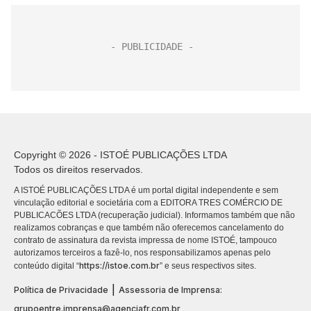
Copyright © 2026 - ISTOÉ PUBLICAÇÕES LTDA
Todos os direitos reservados.
A ISTOÉ PUBLICAÇÕES LTDA é um portal digital independente e sem
vinculação editorial e societária com a EDITORA TRES COMÉRCIO DE
PUBLICACÕES LTDA (recuperação judicial). Informamos também que não
realizamos cobranças e que também não oferecemos cancelamento do
contrato de assinatura da revista impressa de nome ISTOÉ, tampouco
autorizamos terceiros a fazê-lo, nos responsabilizamos apenas pelo
https://istoe.com.br
conteúdo digital “
” e seus respectivos sites.
|
Política de Privacidade
Assessoria de Imprensa:
grupoentre.imprensa@agenciafr.com.br