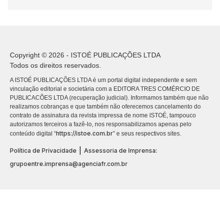
Copyright © 2026 - ISTOÉ PUBLICAÇÕES LTDA
Todos os direitos reservados.
A ISTOÉ PUBLICAÇÕES LTDA é um portal digital independente e sem
vinculação editorial e societária com a EDITORA TRES COMÉRCIO DE
PUBLICACÕES LTDA (recuperação judicial). Informamos também que não
realizamos cobranças e que também não oferecemos cancelamento do
contrato de assinatura da revista impressa de nome ISTOÉ, tampouco
autorizamos terceiros a fazê-lo, nos responsabilizamos apenas pelo
https://istoe.com.br
conteúdo digital “
” e seus respectivos sites.
|
Política de Privacidade
Assessoria de Imprensa:
grupoentre.imprensa@agenciafr.com.br