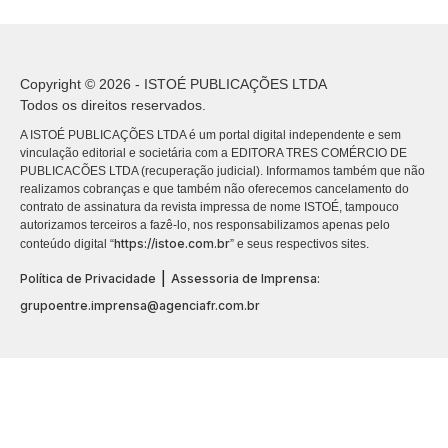
Copyright © 2026 - ISTOÉ PUBLICAÇÕES LTDA
Todos os direitos reservados.
A ISTOÉ PUBLICAÇÕES LTDA é um portal digital independente e sem
vinculação editorial e societária com a EDITORA TRES COMÉRCIO DE
PUBLICACÕES LTDA (recuperação judicial). Informamos também que não
realizamos cobranças e que também não oferecemos cancelamento do
contrato de assinatura da revista impressa de nome ISTOÉ, tampouco
autorizamos terceiros a fazê-lo, nos responsabilizamos apenas pelo
https://istoe.com.br
conteúdo digital “
” e seus respectivos sites.
|
Política de Privacidade
Assessoria de Imprensa:
grupoentre.imprensa@agenciafr.com.br