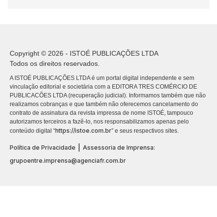
Copyright © 2026 - ISTOÉ PUBLICAÇÕES LTDA
Todos os direitos reservados.
A ISTOÉ PUBLICAÇÕES LTDA é um portal digital independente e sem
vinculação editorial e societária com a EDITORA TRES COMÉRCIO DE
PUBLICACÕES LTDA (recuperação judicial). Informamos também que não
realizamos cobranças e que também não oferecemos cancelamento do
contrato de assinatura da revista impressa de nome ISTOÉ, tampouco
autorizamos terceiros a fazê-lo, nos responsabilizamos apenas pelo
https://istoe.com.br
conteúdo digital “
” e seus respectivos sites.
|
Política de Privacidade
Assessoria de Imprensa:
grupoentre.imprensa@agenciafr.com.br