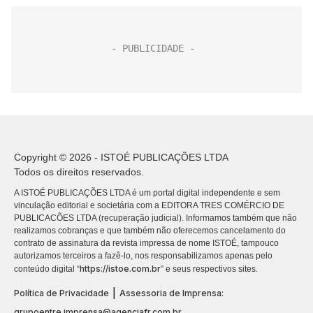
Copyright © 2026 - ISTOÉ PUBLICAÇÕES LTDA
Todos os direitos reservados.
A ISTOÉ PUBLICAÇÕES LTDA é um portal digital independente e sem
vinculação editorial e societária com a EDITORA TRES COMÉRCIO DE
PUBLICACÕES LTDA (recuperação judicial). Informamos também que não
realizamos cobranças e que também não oferecemos cancelamento do
contrato de assinatura da revista impressa de nome ISTOÉ, tampouco
autorizamos terceiros a fazê-lo, nos responsabilizamos apenas pelo
https://istoe.com.br
conteúdo digital “
” e seus respectivos sites.
|
Política de Privacidade
Assessoria de Imprensa:
grupoentre.imprensa@agenciafr.com.br