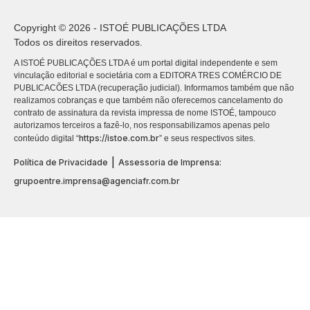
Copyright © 2026 - ISTOÉ PUBLICAÇÕES LTDA
Todos os direitos reservados.
A ISTOÉ PUBLICAÇÕES LTDA é um portal digital independente e sem
vinculação editorial e societária com a EDITORA TRES COMÉRCIO DE
PUBLICACÕES LTDA (recuperação judicial). Informamos também que não
realizamos cobranças e que também não oferecemos cancelamento do
contrato de assinatura da revista impressa de nome ISTOÉ, tampouco
autorizamos terceiros a fazê-lo, nos responsabilizamos apenas pelo
https://istoe.com.br
conteúdo digital “
” e seus respectivos sites.
|
Política de Privacidade
Assessoria de Imprensa:
grupoentre.imprensa@agenciafr.com.br