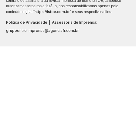
contrato de assinatura da revista impressa de nome ISTOÉ, tampouco
autorizamos terceiros a fazê-lo, nos responsabilizamos apenas pelo
https://istoe.com.br
conteúdo digital “
” e seus respectivos sites.
|
Política de Privacidade
Assessoria de Imprensa:
grupoentre.imprensa@agenciafr.com.br