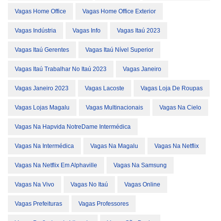
Vagas Home Office
Vagas Home Office Exterior
Vagas Indústria
Vagas Info
Vagas Itaú 2023
Vagas Itaú Gerentes
Vagas Itaú Nível Superior
Vagas Itaú Trabalhar No Itaú 2023
Vagas Janeiro
Vagas Janeiro 2023
Vagas Lacoste
Vagas Loja De Roupas
Vagas Lojas Magalu
Vagas Multinacionais
Vagas Na Cielo
Vagas Na Hapvida NotreDame Intermédica
Vagas Na Intermédica
Vagas Na Magalu
Vagas Na Netflix
Vagas Na Netflix Em Alphaville
Vagas Na Samsung
Vagas Na Vivo
Vagas No Itaú
Vagas Online
Vagas Prefeituras
Vagas Professores