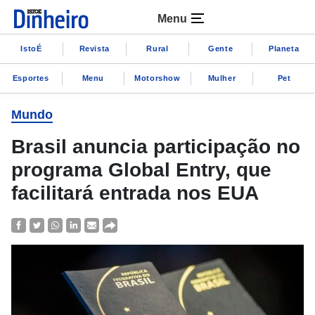
Menu
IstoÉ
Revista
Rural
Gente
Planeta
Esportes
Menu
Motorshow
Mulher
Pet
Mundo
Brasil anuncia participação no
programa Global Entry, que
facilitará entrada nos EUA