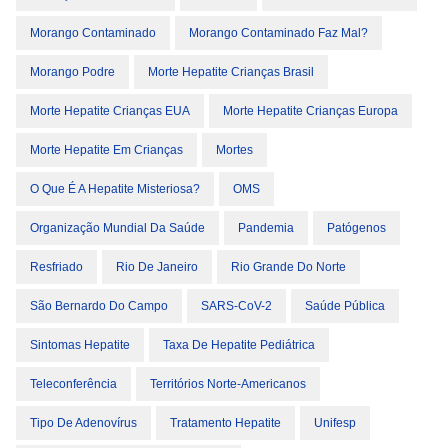
Morango Contaminado
Morango Contaminado Faz Mal?
Morango Podre
Morte Hepatite Crianças Brasil
Morte Hepatite Crianças EUA
Morte Hepatite Crianças Europa
Morte Hepatite Em Crianças
Mortes
O Que É A Hepatite Misteriosa?
OMS
Organização Mundial Da Saúde
Pandemia
Patógenos
Resfriado
Rio De Janeiro
Rio Grande Do Norte
São Bernardo Do Campo
SARS-CoV-2
Saúde Pública
Sintomas Hepatite
Taxa De Hepatite Pediátrica
Teleconferência
Territórios Norte-Americanos
Tipo De Adenovírus
Tratamento Hepatite
Unifesp