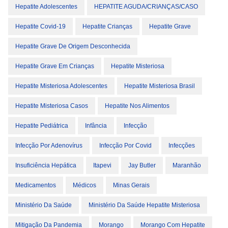
Hepatite Adolescentes
HEPATITE AGUDA/CRIANÇAS/CASO
Hepatite Covid-19
Hepatite Crianças
Hepatite Grave
Hepatite Grave De Origem Desconhecida
Hepatite Grave Em Crianças
Hepatite Misteriosa
Hepatite Misteriosa Adolescentes
Hepatite Misteriosa Brasil
Hepatite Misteriosa Casos
Hepatite Nos Alimentos
Hepatite Pediátrica
Infância
Infecção
Infecção Por Adenovírus
Infecção Por Covid
Infecções
Insuficiência Hepática
Itapevi
Jay Butler
Maranhão
Medicamentos
Médicos
Minas Gerais
Ministério Da Saúde
Ministério Da Saúde Hepatite Misteriosa
Mitigação Da Pandemia
Morango
Morango Com Hepatite