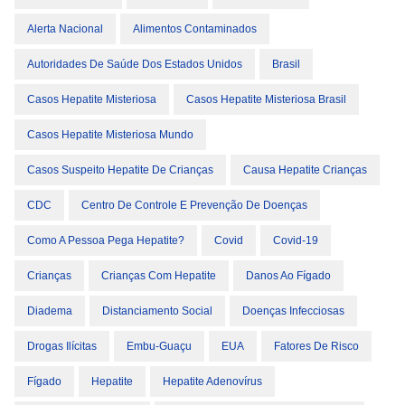
Alerta Nacional
Alimentos Contaminados
Autoridades De Saúde Dos Estados Unidos
Brasil
Casos Hepatite Misteriosa
Casos Hepatite Misteriosa Brasil
Casos Hepatite Misteriosa Mundo
Casos Suspeito Hepatite De Crianças
Causa Hepatite Crianças
CDC
Centro De Controle E Prevenção De Doenças
Como A Pessoa Pega Hepatite?
Covid
Covid-19
Crianças
Crianças Com Hepatite
Danos Ao Fígado
Diadema
Distanciamento Social
Doenças Infecciosas
Drogas Ilícitas
Embu-Guaçu
EUA
Fatores De Risco
Fígado
Hepatite
Hepatite Adenovírus