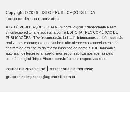
Copyright © 2026 - ISTOÉ PUBLICAÇÕES LTDA
Todos os direitos reservados.
A ISTOÉ PUBLICAÇÕES LTDA é um portal digital independente e sem
vinculação editorial e societária com a EDITORA TRES COMÉRCIO DE
PUBLICACÕES LTDA (recuperação judicial). Informamos também que não
realizamos cobranças e que também não oferecemos cancelamento do
contrato de assinatura da revista impressa de nome ISTOÉ, tampouco
autorizamos terceiros a fazê-lo, nos responsabilizamos apenas pelo
https://istoe.com.br
conteúdo digital “
” e seus respectivos sites.
|
Política de Privacidade
Assessoria de Imprensa:
grupoentre.imprensa@agenciafr.com.br