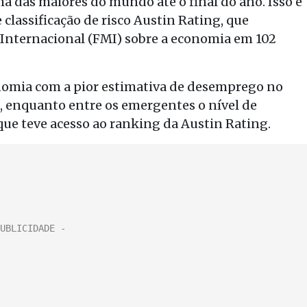
a das maiores do mundo até o final do ano. Isso é
classificação de risco Austin Rating, que
Internacional (FMI) sobre a economia em 102
onomia com a pior estimativa de desemprego no
%, enquanto entre os emergentes o nível de
ue teve acesso ao ranking da Austin Rating.