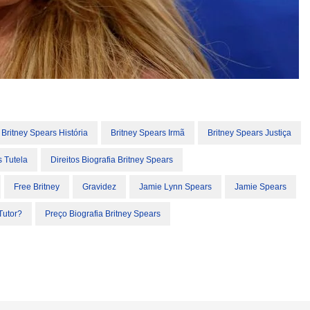
Britney Spears História
Britney Spears Irmã
Britney Spears Justiça
s Tutela
Direitos Biografia Britney Spears
Free Britney
Gravidez
Jamie Lynn Spears
Jamie Spears
Tutor?
Preço Biografia Britney Spears