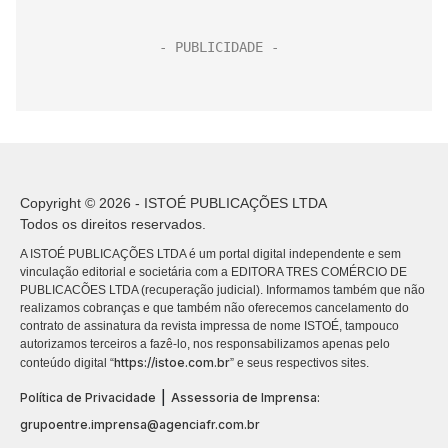
Copyright © 2026 - ISTOÉ PUBLICAÇÕES LTDA
Todos os direitos reservados.
A ISTOÉ PUBLICAÇÕES LTDA é um portal digital independente e sem
vinculação editorial e societária com a EDITORA TRES COMÉRCIO DE
PUBLICACÕES LTDA (recuperação judicial). Informamos também que não
realizamos cobranças e que também não oferecemos cancelamento do
contrato de assinatura da revista impressa de nome ISTOÉ, tampouco
autorizamos terceiros a fazê-lo, nos responsabilizamos apenas pelo
https://istoe.com.br
conteúdo digital “
” e seus respectivos sites.
|
Política de Privacidade
Assessoria de Imprensa:
grupoentre.imprensa@agenciafr.com.br