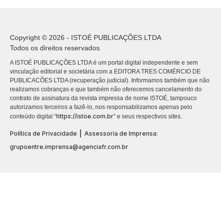
Copyright © 2026 - ISTOÉ PUBLICAÇÕES LTDA
Todos os direitos reservados.
A ISTOÉ PUBLICAÇÕES LTDA é um portal digital independente e sem
vinculação editorial e societária com a EDITORA TRES COMÉRCIO DE
PUBLICACÕES LTDA (recuperação judicial). Informamos também que não
realizamos cobranças e que também não oferecemos cancelamento do
contrato de assinatura da revista impressa de nome ISTOÉ, tampouco
autorizamos terceiros a fazê-lo, nos responsabilizamos apenas pelo
https://istoe.com.br
conteúdo digital “
” e seus respectivos sites.
|
Política de Privacidade
Assessoria de Imprensa:
grupoentre.imprensa@agenciafr.com.br