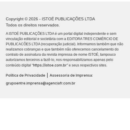
Copyright © 2026 - ISTOÉ PUBLICAÇÕES LTDA
Todos os direitos reservados.
A ISTOÉ PUBLICAÇÕES LTDA é um portal digital independente e sem
vinculação editorial e societária com a EDITORA TRES COMÉRCIO DE
PUBLICACÕES LTDA (recuperação judicial). Informamos também que não
realizamos cobranças e que também não oferecemos cancelamento do
contrato de assinatura da revista impressa de nome ISTOÉ, tampouco
autorizamos terceiros a fazê-lo, nos responsabilizamos apenas pelo
https://istoe.com.br
conteúdo digital “
” e seus respectivos sites.
|
Política de Privacidade
Assessoria de Imprensa:
grupoentre.imprensa@agenciafr.com.br