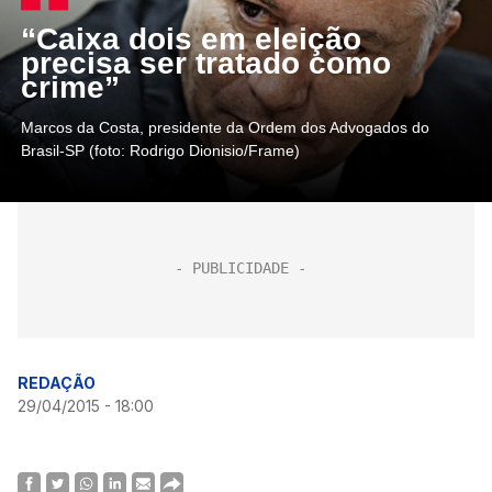
“Caixa dois em eleição
precisa ser tratado como
crime”
Marcos da Costa, presidente da Ordem dos Advogados do
Brasil-SP (foto: Rodrigo Dionisio/Frame)
REDAÇÃO
29/04/2015 - 18:00