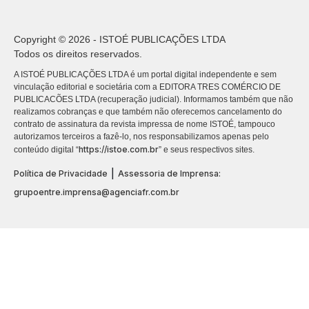
Copyright © 2026 - ISTOÉ PUBLICAÇÕES LTDA
Todos os direitos reservados.
A ISTOÉ PUBLICAÇÕES LTDA é um portal digital independente e sem
vinculação editorial e societária com a EDITORA TRES COMÉRCIO DE
PUBLICACÕES LTDA (recuperação judicial). Informamos também que não
realizamos cobranças e que também não oferecemos cancelamento do
contrato de assinatura da revista impressa de nome ISTOÉ, tampouco
autorizamos terceiros a fazê-lo, nos responsabilizamos apenas pelo
https://istoe.com.br
conteúdo digital “
” e seus respectivos sites.
|
Política de Privacidade
Assessoria de Imprensa:
grupoentre.imprensa@agenciafr.com.br