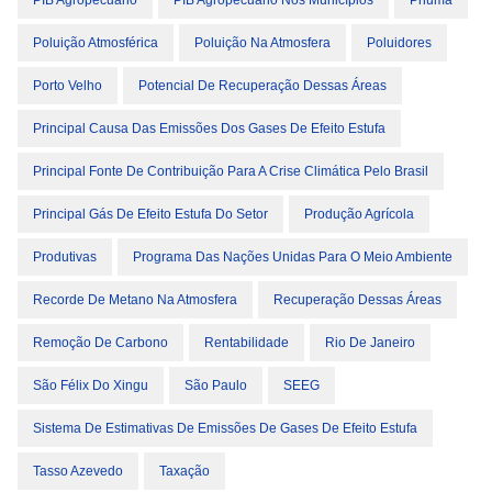
PIB Agropecuário
PIB Agropecuário Nos Municípios
Pnuma
Poluição Atmosférica
Poluição Na Atmosfera
Poluidores
Porto Velho
Potencial De Recuperação Dessas Áreas
Principal Causa Das Emissões Dos Gases De Efeito Estufa
Principal Fonte De Contribuição Para A Crise Climática Pelo Brasil
Principal Gás De Efeito Estufa Do Setor
Produção Agrícola
Produtivas
Programa Das Nações Unidas Para O Meio Ambiente
Recorde De Metano Na Atmosfera
Recuperação Dessas Áreas
Remoção De Carbono
Rentabilidade
Rio De Janeiro
São Félix Do Xingu
São Paulo
SEEG
Sistema De Estimativas De Emissões De Gases De Efeito Estufa
Tasso Azevedo
Taxação