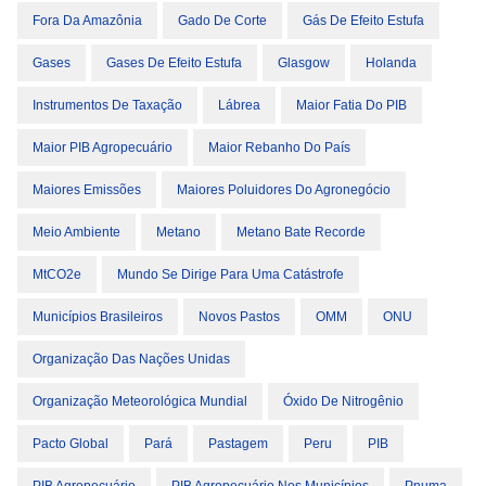
Fora Da Amazônia
Gado De Corte
Gás De Efeito Estufa
Gases
Gases De Efeito Estufa
Glasgow
Holanda
Instrumentos De Taxação
Lábrea
Maior Fatia Do PIB
Maior PIB Agropecuário
Maior Rebanho Do País
Maiores Emissões
Maiores Poluidores Do Agronegócio
Meio Ambiente
Metano
Metano Bate Recorde
MtCO2e
Mundo Se Dirige Para Uma Catástrofe
Municípios Brasileiros
Novos Pastos
OMM
ONU
Organização Das Nações Unidas
Organização Meteorológica Mundial
Óxido De Nitrogênio
Pacto Global
Pará
Pastagem
Peru
PIB