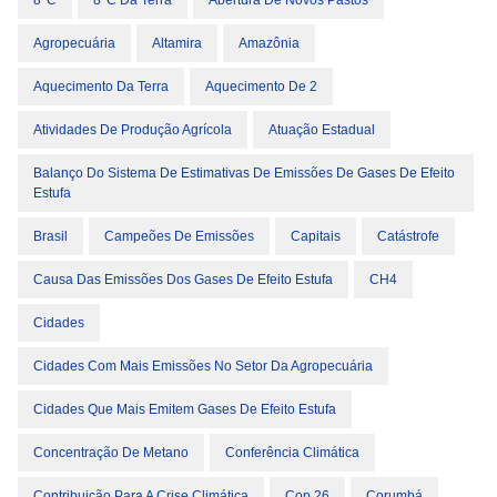
8°C
8°C Da Terra
Abertura De Novos Pastos
Agropecuária
Altamira
Amazônia
Aquecimento Da Terra
Aquecimento De 2
Atividades De Produção Agrícola
Atuação Estadual
Balanço Do Sistema De Estimativas De Emissões De Gases De Efeito
Estufa
Brasil
Campeões De Emissões
Capitais
Catástrofe
Causa Das Emissões Dos Gases De Efeito Estufa
CH4
Cidades
Cidades Com Mais Emissões No Setor Da Agropecuária
Cidades Que Mais Emitem Gases De Efeito Estufa
Concentração De Metano
Conferência Climática
Contribuição Para A Crise Climática
Cop 26
Corumbá