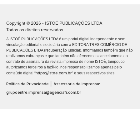
Copyright © 2026 - ISTOÉ PUBLICAÇÕES LTDA
Todos os direitos reservados.
A ISTOÉ PUBLICAÇÕES LTDA é um portal digital independente e sem
vinculação editorial e societária com a EDITORA TRES COMÉRCIO DE
PUBLICACÕES LTDA (recuperação judicial). Informamos também que não
realizamos cobranças e que também não oferecemos cancelamento do
contrato de assinatura da revista impressa de nome ISTOÉ, tampouco
autorizamos terceiros a fazê-lo, nos responsabilizamos apenas pelo
https://istoe.com.br
conteúdo digital “
” e seus respectivos sites.
|
Política de Privacidade
Assessoria de Imprensa:
grupoentre.imprensa@agenciafr.com.br