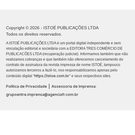
Copyright © 2026 - ISTOÉ PUBLICAÇÕES LTDA
Todos os direitos reservados.
A ISTOÉ PUBLICAÇÕES LTDA é um portal digital independente e sem
vinculação editorial e societária com a EDITORA TRES COMÉRCIO DE
PUBLICACÕES LTDA (recuperação judicial). Informamos também que não
realizamos cobranças e que também não oferecemos cancelamento do
contrato de assinatura da revista impressa de nome ISTOÉ, tampouco
autorizamos terceiros a fazê-lo, nos responsabilizamos apenas pelo
https://istoe.com.br
conteúdo digital “
” e seus respectivos sites.
|
Política de Privacidade
Assessoria de Imprensa:
grupoentre.imprensa@agenciafr.com.br