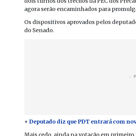
dois turnos dos trechos da PEC dos Preca
agora serão encaminhados para promulg
Os dispositivos aprovados pelos deputad
do Senado.
+
Deputado diz que PDT entrará com nov
Mais cedo, ainda na votação em primeir