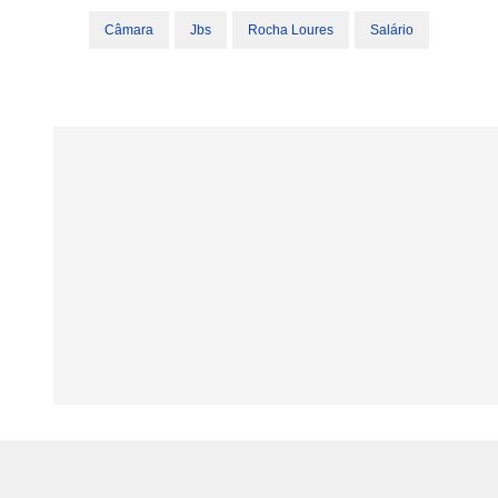
Câmara
Jbs
Rocha Loures
Salário