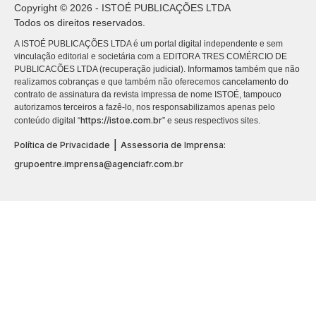
Copyright © 2026 - ISTOÉ PUBLICAÇÕES LTDA
Todos os direitos reservados.
A ISTOÉ PUBLICAÇÕES LTDA é um portal digital independente e sem
vinculação editorial e societária com a EDITORA TRES COMÉRCIO DE
PUBLICACÕES LTDA (recuperação judicial). Informamos também que não
realizamos cobranças e que também não oferecemos cancelamento do
contrato de assinatura da revista impressa de nome ISTOÉ, tampouco
autorizamos terceiros a fazê-lo, nos responsabilizamos apenas pelo
https://istoe.com.br
conteúdo digital “
” e seus respectivos sites.
|
Política de Privacidade
Assessoria de Imprensa:
grupoentre.imprensa@agenciafr.com.br