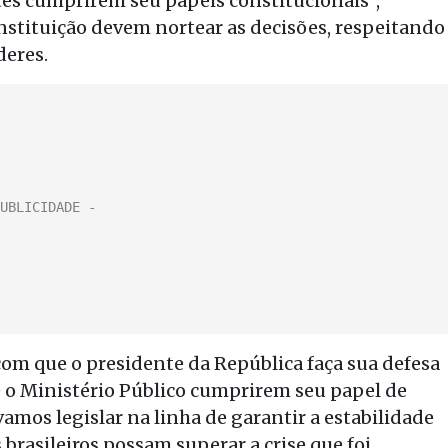
es cumprirem seu papéis constitucionais”,
onstituição devem nortear as decisões, respeitando
deres.
com que o presidente da República faça sua defesa
e o Ministério Público cumprirem seu papel de
vamos legislar na linha de garantir a estabilidade
 brasileiros possam superar a crise que foi