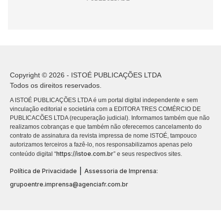
Copyright © 2026 - ISTOÉ PUBLICAÇÕES LTDA
Todos os direitos reservados.
A ISTOÉ PUBLICAÇÕES LTDA é um portal digital independente e sem
vinculação editorial e societária com a EDITORA TRES COMÉRCIO DE
PUBLICACÕES LTDA (recuperação judicial). Informamos também que não
realizamos cobranças e que também não oferecemos cancelamento do
contrato de assinatura da revista impressa de nome ISTOÉ, tampouco
autorizamos terceiros a fazê-lo, nos responsabilizamos apenas pelo
https://istoe.com.br
conteúdo digital “
” e seus respectivos sites.
|
Política de Privacidade
Assessoria de Imprensa:
grupoentre.imprensa@agenciafr.com.br